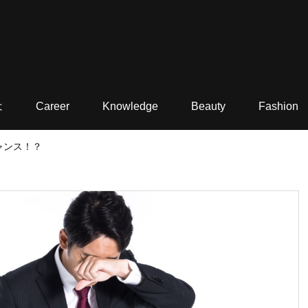
は
Career
Knowledge
Beauty
Fashion
ャンス！？