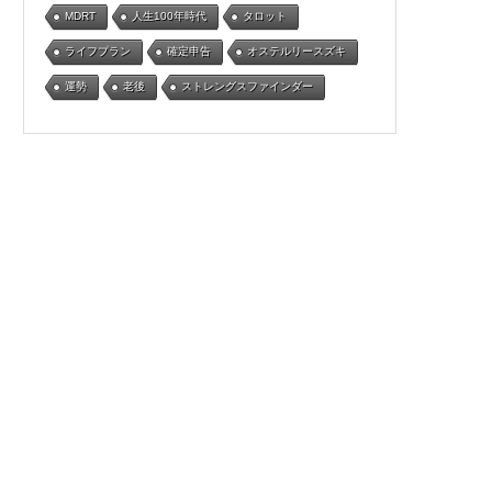
MDRT
人生100年時代
タロット
ライフプラン
確定申告
オステルリースズキ
運勢
老後
ストレングスファインダー