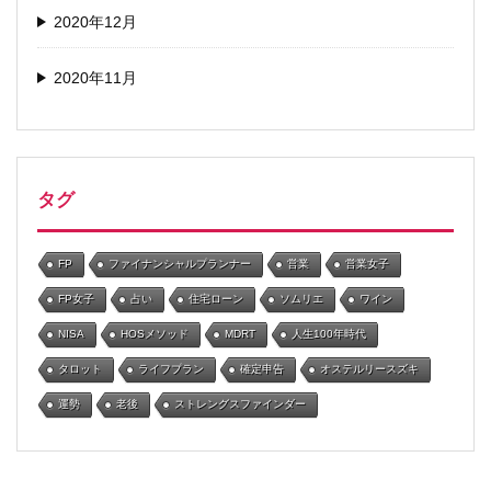
2020年12月
2020年11月
タグ
FP
ファイナンシャルプランナー
営業
営業女子
FP女子
占い
住宅ローン
ソムリエ
ワイン
NISA
HOSメソッド
MDRT
人生100年時代
タロット
ライフプラン
確定申告
オステルリースズキ
運勢
老後
ストレングスファインダー