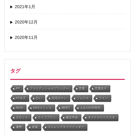
2021年1月
2020年12月
2020年11月
タグ
FP
ファイナンシャルプランナー
営業
営業女子
FP女子
占い
住宅ローン
ソムリエ
ワイン
NISA
HOSメソッド
MDRT
人生100年時代
タロット
ライフプラン
確定申告
オステルリースズキ
運勢
老後
ストレングスファインダー