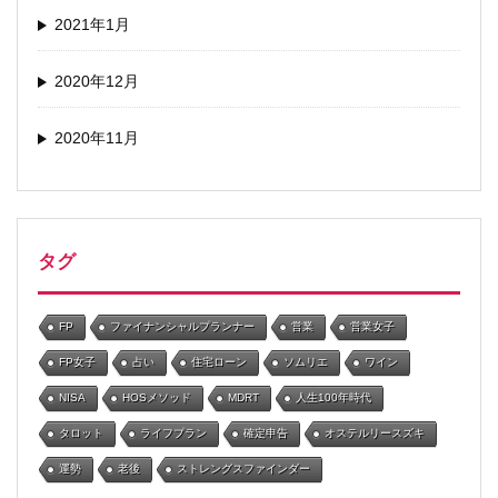
2021年1月
2020年12月
2020年11月
タグ
FP
ファイナンシャルプランナー
営業
営業女子
FP女子
占い
住宅ローン
ソムリエ
ワイン
NISA
HOSメソッド
MDRT
人生100年時代
タロット
ライフプラン
確定申告
オステルリースズキ
運勢
老後
ストレングスファインダー