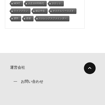
MDRT
人生100年時代
タロット
ライフプラン
確定申告
オステルリースズキ
運勢
老後
ストレングスファインダー
運営会社
お問い合わせ