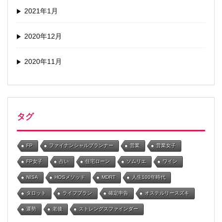
2021年1月
2020年12月
2020年11月
タグ
FP
ファイナンシャルプランナー
営業
営業女子
FP女子
占い
住宅ローン
ソムリエ
ワイン
NISA
HOSメソッド
MDRT
人生100年時代
タロット
ライフプラン
確定申告
オステルリースズキ
運勢
老後
ストレングスファインダー