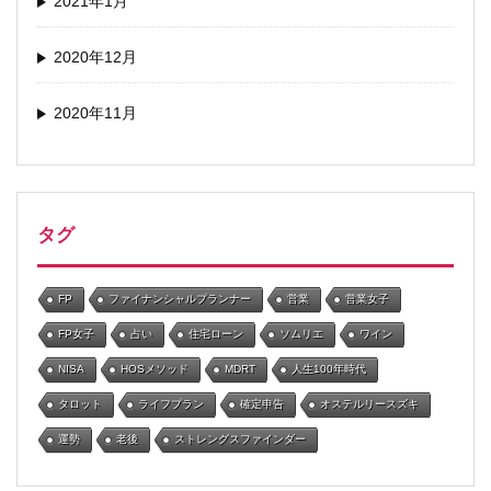
2021年1月
2020年12月
2020年11月
タグ
FP
ファイナンシャルプランナー
営業
営業女子
FP女子
占い
住宅ローン
ソムリエ
ワイン
NISA
HOSメソッド
MDRT
人生100年時代
タロット
ライフプラン
確定申告
オステルリースズキ
運勢
老後
ストレングスファインダー