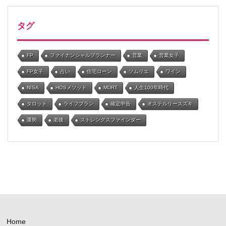
タグ
FP
ファイナンシャルプランナー
営業
営業女子
FP女子
占い
住宅ローン
ソムリエ
ワイン
NISA
HOSメソッド
MDRT
人生100年時代
タロット
ライフプラン
確定申告
オステルリースズキ
運勢
老後
ストレングスファインダー
Home